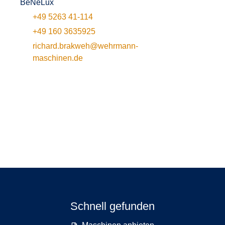
BeNeLux
+49 5263 41-114
+49 160 3635925
richard.brakweh@wehrmann-
maschinen.de
Schnell gefunden