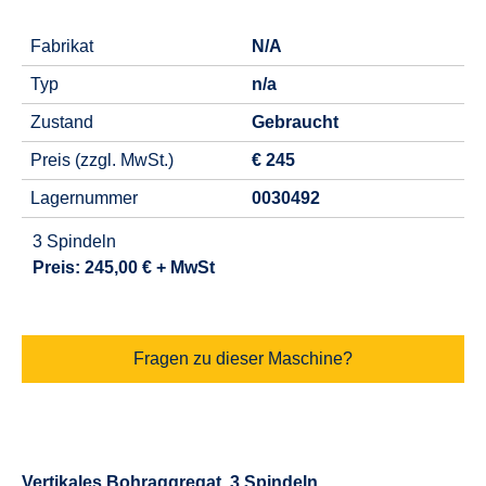
Fabrikat
N/A
Typ
n/a
Zustand
Gebraucht
Preis (zzgl. MwSt.)
€ 245
Lagernummer
0030492
3 Spindeln
Preis: 245,00 € + MwSt
Fragen zu dieser Maschine?
Vertikales Bohraggregat, 3 Spindeln