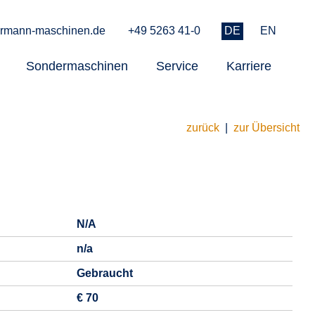
rmann-maschinen.de
+49 5263 41-0
DE
EN
Sondermaschinen
Service
Karriere
zurück
|
zur Übersicht
N/A
n/a
Gebraucht
€ 70