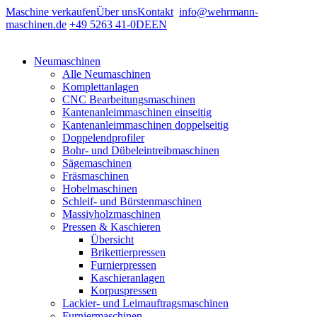
Maschine verkaufen
Über uns
Kontakt
info@wehrmann-
maschinen.de
+49 5263 41-0
DE
EN
Neumaschinen
Alle Neumaschinen
Komplettanlagen
CNC Bearbeitungsmaschinen
Kantenanleimmaschinen einseitig
Kantenanleimmaschinen doppelseitig
Doppelendprofiler
Bohr- und Dübeleintreibmaschinen
Sägemaschinen
Fräsmaschinen
Hobelmaschinen
Schleif- und Bürstenmaschinen
Massivholzmaschinen
Pressen & Kaschieren
Übersicht
Brikettierpressen
Furnierpressen
Kaschieranlagen
Korpuspressen
Lackier- und Leimauftragsmaschinen
Furniermaschinen