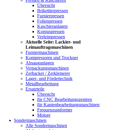
Pressen & Kaschieren
Übersicht
Brikettierpressen
Furnierpressen
Folienpressen
Kaschieranlagen
Korpuspressen
Verleimpressen
Aktuelle Seite:
Lackier- und
Leimauftragsmaschinen
Furniermaschinen
Kompressoren und Trockner
Absauganlagen
Verpackungsmaschinen
Zerhacker / Zerkleinerer
Lager- und Fördertechnik
Metallbearbeitung
Ersatzteile
Übersicht
für CNC Bearbeitungszentren
für Kantenbearbeitungsmaschinen
Frequenzumformer
Motore
Sondermaschinen
Alle Sondermaschinen