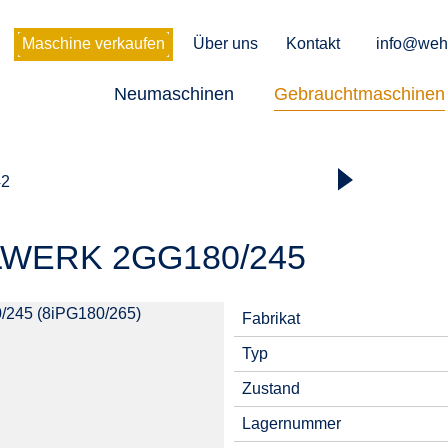
Maschine verkaufen
Über uns
Kontakt
info@weh
Neumaschinen
Gebrauchtmaschinen
42
LWERK 2GG180/245
Fabrikat
Typ
Zustand
Lagernummer